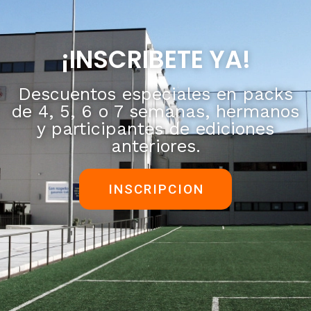
¡INSCRIBETE YA!
Descuentos especiales en packs
de 4, 5, 6 o 7 semanas, hermanos
y participantes de ediciones
anteriores.
INSCRIPCION