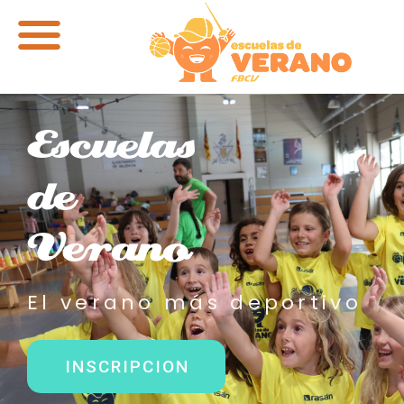
Escuelas
de
Verano
El verano más deportivo
INSCRIPCION